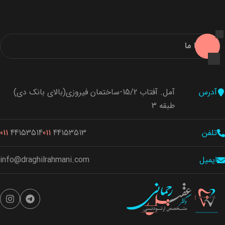
ارتباط با ما
آدرس
آمل. آفتاب 15/2-ساختمان فیروزی(بالای بانک دی)
طبقه 3
تلفن
44153513
011
44153514
011
ایمیل
info@draghilrahmani.com